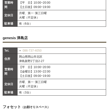
営業時
【平 日】10:00~20:00
間
【土日祝】09:00~19:00
月曜、第一･第三日曜
定休日
火曜（不定休）
駐車場
有（6台）
genesis 津島店
Tel.
086-737-4050
岡山県岡山市北区
住所
津島新野2丁目2-27
【平 日】10:00~20:00
営業時
【金曜日】13:00~22:00
間
【土日祝】09:00~19:00
月曜、第一･第三日曜
定休日
火曜（不定休）
駐車場
有（3台）
フォセット
（お顔そりスペース）