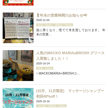
💈年末の営業時間のお知らせ📢
2025-11-04
本店 - News
津島店 - News
急に寒くなり、慌てて冬支度しております。 年
末の営業…
人気のWACKO MARIAxBROSH グリース
入荷致しました！！
2025-10-24
本店 - News
✨WACKOMARIA×BROSHコ…
(10月、11月限定) マッサージシャンプー
初回40%off！
2025-10-16
その他
津島店 - News