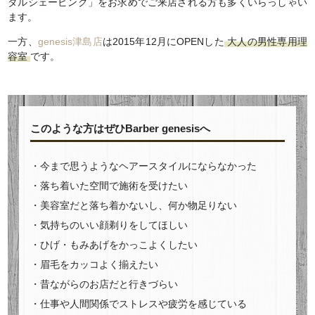
ダルシェービング」をお求めでご来店される方も多くいらっしゃい
ます。
一方、
genesis津島店
は2015年12月にOPENした
大人の男性専用理
容室
です。
このような方はぜひBarber genesisへ
・今まで思うようなヘアースタイルにならなかった
・落ち着いた空間で施術を受けたい
・美容室だと落ち着かないし、何か物足りない
・気持ちのいい顔剃りをしてほしい
・ひげ・もみあげをかっこよくしたい
・眉毛をカッコよく揃えたい
・昔ながらのお店だと行きづらい
・仕事や人間関係でストレスや疲労を感じている