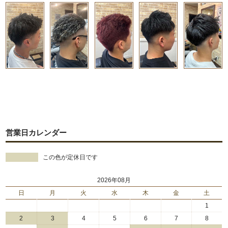
営業日カレンダー
この色が定休日です
2026年08月
日
月
火
水
木
金
土
1
2
3
4
5
6
7
8