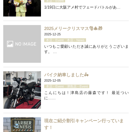
本店 - Event
1/19日に大阪アメ村でフェードバトルがあ…
2025メリークリスマス🎅🎄🎁
2025-12-25
本店 - Event
本店 - News
いつもご愛顧いただき誠にありがとうございま
す。 …
バイク納車しました🛵
2025-12-05
本店 - Event
津島店 - Event
こんにちは！津島店の藤森です！ 最近つい
に……
現在ご紹介割引キャンペーン行っていま
す！