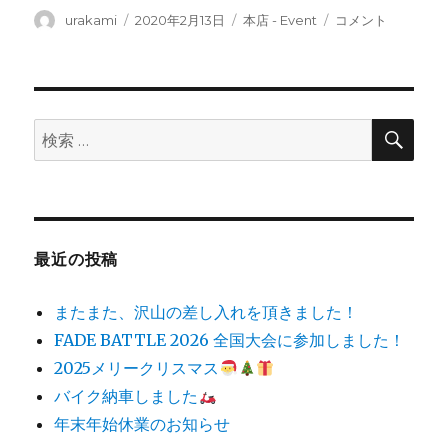
投
投
カ
レ
urakami
2020年2月13日
本店 - Event
コメント
稿
稿
テ
イ
者
日:
ゴ
ラ
リ
イ
ー
ト
取
検
検
索
り
索:
扱
い
始
め
ま
最近の投稿
し
た！
またまた、沢山の差し入れを頂きました！
に
FADE BATTLE 2026 全国大会に参加しました！
2025メリークリスマス
バイク納車しました
年末年始休業のお知らせ