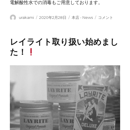
電解酸性水での消毒もご用意しております。
投
投
カ
ウ
urakami
2020年2月28日
本店 - News
コメント
稿
稿
テ
イ
者
日:
ゴ
ル
リ
ス
レイライト取り扱い始めまし
ー
対
策
た！
に
つ
い
て
の
お
願
い
に