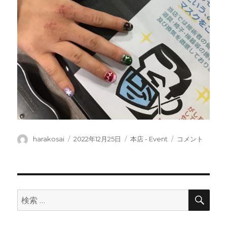
投
投
カ
メ
harakosai
2022年12月25日
本店 - Event
コメント
稿
稿
テ
リ
者
日:
ゴ
ー
リ
ク
ー
リ
ス
検
検
索
マ
索:
ス