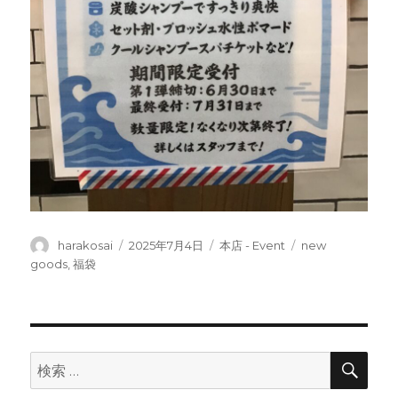
投
投
カ
タ
harakosai
2025年7月4日
本店 - Event
new
稿
稿
テ
グ
goods
,
福袋
者
日:
ゴ
リ
ー
検
検
索
索: