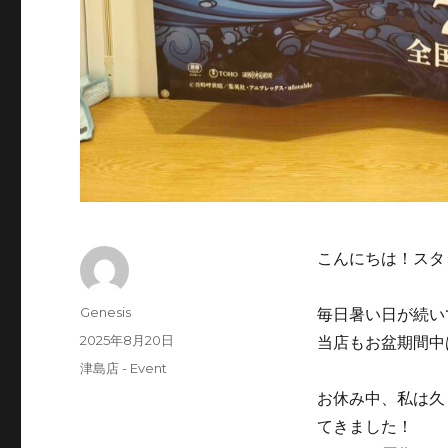
こんにちは！スタ
投
Genesis
毎日暑い日が続い
稿
投
2025年8月20日
当店もお盆期間中
者
稿
カ
津島店 - Event
日:
テ
お休み中、私は久
ゴ
てきました！
リ